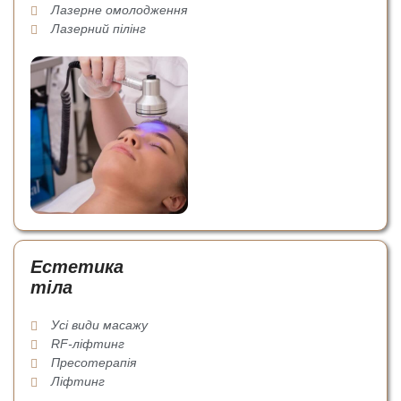
Лазерне омолодження
Лазерний пілінг
Естетика
тіла
Усі види масажу
RF-ліфтинг
Пресотерапія
Ліфтинг