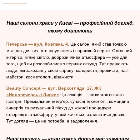
Наші салони краси у Києві — професійний догляд,
якому довіряють
Печерськ — вул. Ковпака, 4.
Це салон, який став точкою
тяжіння для тих, хто цінує якість і справжній сервіс. Стильний
інтер’єр, м’яке світло, доброзичлива атмосфера — усе для
того, щоб ви розслабилися з перших секунд. Тут працюють
люди, які закохані у свою справу: колористи, бровисти, nail-
майстри, косметологи, візажисти.
Beauty Concept — вул. Верхогляда, 17, ЖК
«Новопечерські Липки»
.
Ця локація — як ковток свіжого
повітря. Преміальний інтер’єр, сучасні технології, командна
синергія та ритуальний підхід до кожної процедури
створюють атмосферу, у якій хочеться залишатися довше.
Тут догляд — це не потреба, а задоволення.
Наші послуги — коли кожен дотик має значення