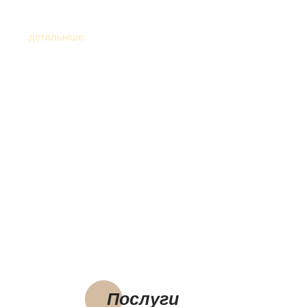
детальніше
Новий Салон
Київ, вул. Ревуцького, 40
незабаром відкриття...
Послуги