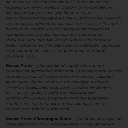
відновлення волосся. Технологія 3D-Shine відновлює
кортекс та кутикулу волосся. Засіб містить комплекс на
основі кератину та молекули біоцистеїну, які
реконструюють пошкоджені ділянки, запобігають ламкості
та перерізу ослабленого пошкодженого волосся. Рослинні
протеїни та колаген у складі продукту зволожують та
захищають волосся від пошкоджень, викликаних
хімічними процедурами. «Розумний» компонент Glow
System забезпечує глянсовий блиск та 3D-ефект, доглядає
та захищає колір волосся, а також створює стійкий
захисний шар.
Deluxe Prime
– універсальний спрей, збагачений
комплексом протеїнів для волосся. До складу протеїнового
комплексу входять 7 незамінних амінокислот, завдяки
яким спрей відновлює ламке та пошкоджене під час
хімічних процедур волосся. Засіб усуває сплутування,
розгладжує кутикулу, робить волосся м’яким і
шовковистим. Кондиціонуючий комплекс відновлює
міцність, м’якість та блиск, а також зменшує ступінь
небажаного завивання волосся.
Deluxe Prime Champagne Blond
— спеціальний тонуючий
спрей для волосся з мікропігментами та відновлюючим