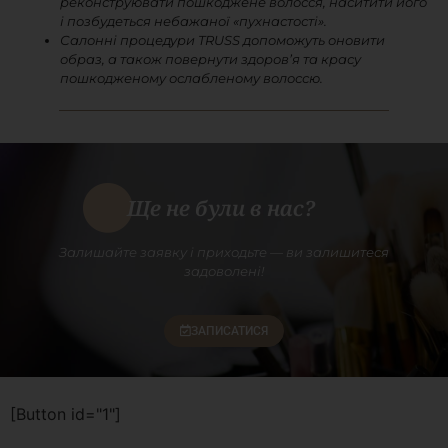
реконструювати пошкоджене волосся, наситити його
і позбудеться небажаної «пухнастості».
Салонні процедури TRUSS допоможуть оновити
образ, а також повернути здоров’я та красу
пошкодженому ослабленому волоссю.
Ще не були в нас?
Залишайте заявку і приходьте — ви залишитеся
задоволені!
ЗАПИСАТИСЯ
[Button id="1"]