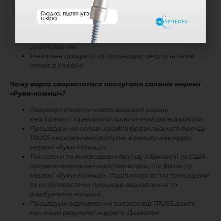
найкращих салонах по всьому світу.
Максимально натуральні компоненти у складах
косметики.
Результат від засобів TRUSS помітний після першого
застосування.
Унікальні продукти та процедури, аналогів яким
немає в Україні.
Чому варто скористатися послугами салонів мережі
«Руки-ножиці»?
Перукарі-стилісти мають високий рівень
кваліфікації та великий практичний досвід роботи.
Процедури на основі засобів бразильського бренду
TRUSS ексклюзивно доступні в beauty-закладах
мережі «Руки-Ножиці».
Технологи та амбасадори бренду з Бразилії та США
провели навчальні майстер-класи для фахівців
мережі «Руки-Ножиці». Поділилися всіма тонкощами
та особливостями процедур відновлення та
фарбування волосся.
Процедури відновлення волосся від TRUSS дають
миттєвий результат надовго. Дозволяє