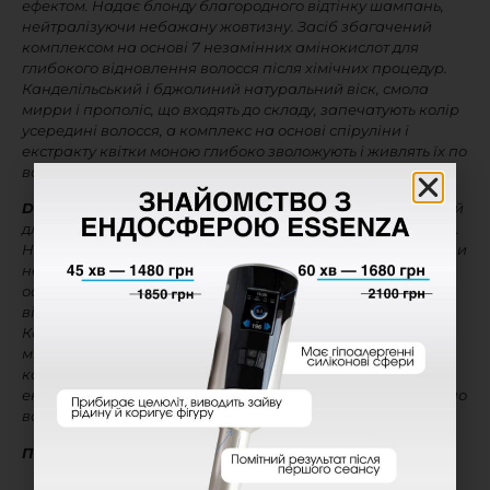
ефектом. Надає блонду благородного відтінку шампань,
нейтралізуючи небажану жовтизну. Засіб збагачений
комплексом на основі 7 незамінних амінокислот для
глибокого відновлення волосся після хімічних процедур.
Канделільський і бджолиний натуральний віск, смола
мирри і прополіс, що входять до складу, запечатують колір
усередині волосся, а комплекс на основі спіруліни і
екстракту квітки моною глибоко зволожують і живлять їх по
всій довжині.
Deluxe Prime Honey Blond
– спеціальний тонуючий спрей
для волосся з мікропігментами та відновлюючим ефектом.
Надає блонду приємного медового відтінку, нейтралізуючи
небажану жовтизну. Засіб збагачений комплексом на
основі 7 незамінних амінокислот для глибокого
відновлення волосся після хімічних процедур.
Канделільський і бджолиний натуральний віск, смола
мирри і прополіс, що входять до його складу, запечатують
колір усередині волосся, а комплекс на основі спіруліни і
екстракту квітки моною глибоко зволожують і живлять їх по
всій довжині.
Переваги TRUSS:
Високоякісна продукція, яку використовують у