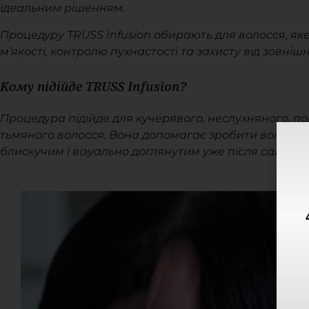
ідеальним рішенням.
П
роцедуру TRUSS Infusion обирають для волосся, як
м’якості, контролю пухнастості та захисту від зовнішн
Кому підійде TRUSS Infusion?
Процедура підійде для кучерявого, неслухняного, пор
тьмяного волосся. Вона допомагає зробити волосся 
блискучим і візуально доглянутим уже після салонно