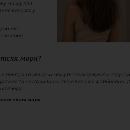
ову маску для
ення волосся у
дур, які
сля моря.
 після моря?
ряче повітря та укладки можуть пошкоджувати структ
жорсткою та неслухняною. Якщо волосся фарбоване аб
 кольору.
осся після моря
: