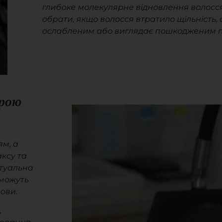
глибоке молекулярне відновлення волосся
обрати, якщо волосся втратило щільність, 
ослабленим або виглядає пошкодженим п
ірою
ям, а
ксу та
ктуальна
 можуть
ови.
,