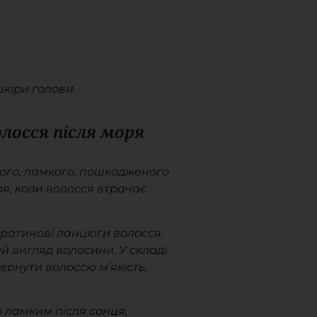
кіри голови.
лосся після моря
ого, ламкого, пошкодженого
я, коли волосся втрачає
ератинові ланцюги волосся.
ий вигляд волосини. У складі
ернути волоссю м’якість,
 ламким після сонця,