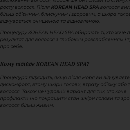
зволоження волосся, масаж шкіри голови та стиму
росту волосся. Після
KOREAN HEAD SPA
волосся виг
більш об’ємним, блискучим і здоровим, а шкіра голо
відчувається очищеною та відновленою.
Процедуру KOREAN HEAD SPA обирають ті, хто хоче 
результат для волосся з глибоким розслабленням і 
про себе.
Кому підійде KOREAN HEAD SPA?
Процедура підходить, якщо після моря ви відчуваєте 
дискомфорт, втому шкіри голови, втрату об’єму або 
волосся. Також це чудовий варіант для тих, хто хоче
профілактично покращити стан шкіри голови та зр
волосся більш живим.