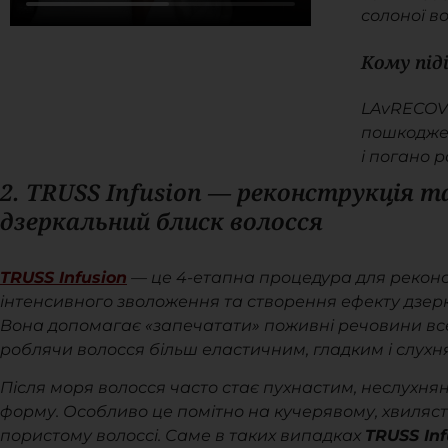
солоної в
Кому під
LAvRECOVE
пошкоджен
і погано 
2. TRUSS Infusion — реконструкція т
дзеркальний блиск волосся
TRUSS Infusion
— це 4-етапна процедура для реконст
інтенсивного зволоження та створення ефекту дзер
Вона допомагає «запечатати» поживні речовини вс
роблячи волосся більш еластичним, гладким і слухн
Після моря волосся часто стає пухнастим, неслухня
форму. Особливо це помітно на кучерявому, хвиляс
пористому волоссі. Саме в таких випадках
TRUSS Inf