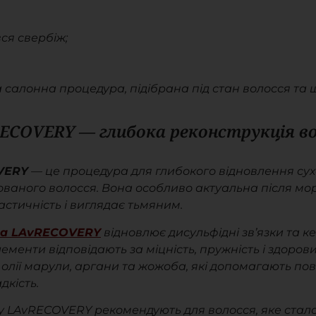
ся свербіж;
алонна процедура, підібрана під стан волосся та ш
RECOVERY — глибока реконструкція во
VERY
— це процедура для глибокого відновлення сух
ваного волосся. Вона особливо актуальна після мор
астичність і виглядає тьмяним.
ра LAvRECOVERY
відновлює дисульфідні зв’язки та к
ементи відповідають за міцність, пружність і здоров
 олії марули, аргани та жожоба, які допомагають пов
дкість.
 LAvRECOVERY рекомендують для волосся, яке стало