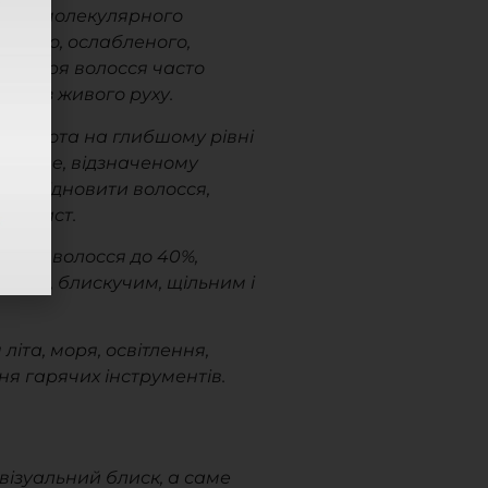
дура молекулярного
мяного, ослабленого,
ля моря волосся часто
і, без живого руху.
 робота на глибшому рівні
llerene, відзначеному
ає відновити волосся,
 захист.
тури волосся до 40%,
овим, блискучим, щільним і
іта, моря, освітлення,
я гарячих інструментів.
 візуальний блиск, а саме