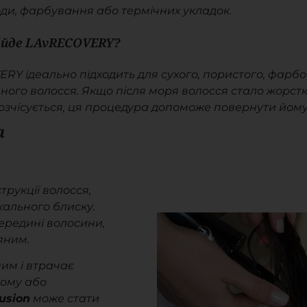
оди, фарбування або термічних укладок.
ійде LAvRECOVERY?
RY ідеально підходить для сухого, пористого, фарбо
ого волосся. Якщо після моря волосся стало жорстк
розчісується, ця процедура допоможе повернути йому
а
рукції волосся,
кального блиску.
ередині волосини,
яним.
ним і втрачає
тому або
usion
може стати