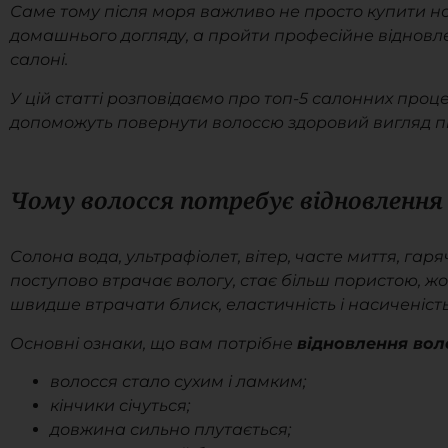
Саме тому після моря важливо не просто купити н
домашнього догляду, а пройти професійне відновл
салоні.
У цій статті розповідаємо про топ-5 салонних проце
допоможуть повернути волоссю здоровий вигляд пі
Чому волосся потребує відновлення
Солона вода, ультрафіолет, вітер, часте миття, га
поступово втрачає вологу, стає більш пористою, 
швидше втрачати блиск, еластичність і насиченість
Основні ознаки, що вам потрібне
відновлення вол
волосся стало сухим і ламким;
кінчики січуться;
довжина сильно плутається;