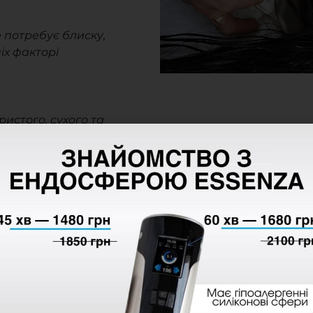
е потребує блиску,
іх факторі
истого, сухого та
більш гладким,
го догляду.
3. TOKIO INKARAMI — інновац
відновлення волосся