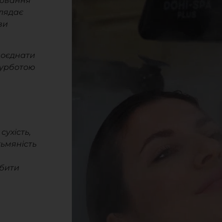
лювання
лядає
ви
поєднати
турботою
сухість,
тьмяність
обити