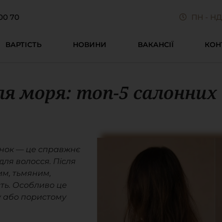
00 70
ПН - НД 
ВАРТІСТЬ
НОВИНИ
ВАКАНСІЇ
КОН
сля моря: топ-5 салонних
чинок — це справжнє
ля волосся. Після
им, тьмяним,
сть. Особливо це
у або пористому