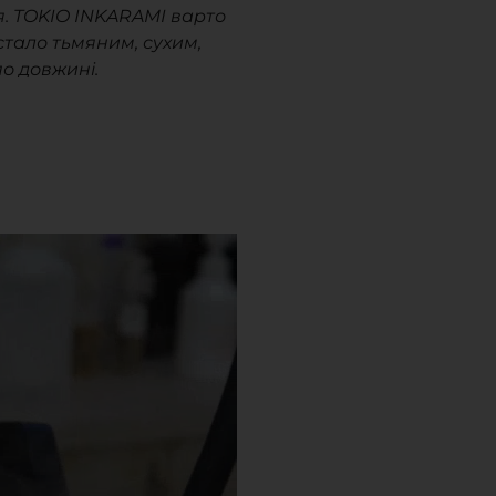
. TOKIO INKARAMI варто
стало тьмяним, сухим,
о довжині.