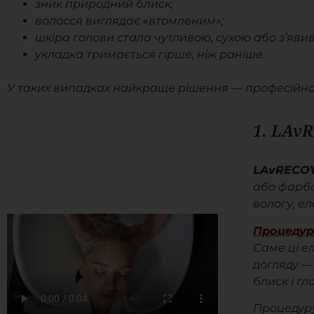
зник природний блиск;
волосся виглядає «втомленим»;
шкіра голови стала чутливою, сухою або з’явив
укладка тримається гірше, ніж раніше.
У таких випадках найкраще рішення — професійна с
1. LAv
LAvRECO
або фарбо
вологу, ел
Процеду
Саме ці ел
догляду —
блиск і гла
Процедуру