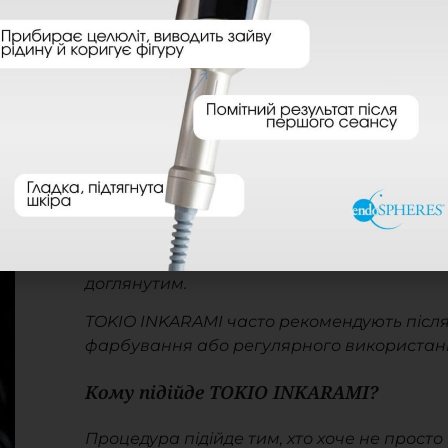
TOKIO INKARAMI
— це інноваційна проце
відновлення волосся, яка підходить для ть
пошкодженого та втомленого волосся. Піс
виглядає саме так: без блиску, без щільност
Особливість процедури
TOKIO INKARAMI
—
структури волосся. Завдяки компоненту Fu
Нобелівською премією, процедура допомаг
ущільнити його та забезпечити додатковий
TOKIO INKARAMI сприяє відновленню струк
завдяки чому волосся виглядає більш здор
доглянутим.
TOKIO INKARAMI часто рекомендують після л
фарбування або регулярного використанн
Кому підійде TOKIO INKARAMI?
Процедура підійде тим, хто хоче не просто